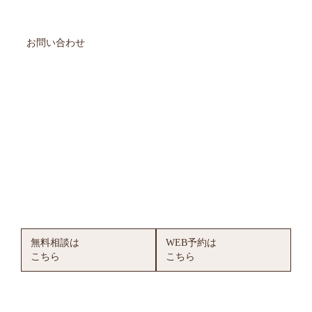
CONTACT
お問い合わせ
無料相談で安心の治療へ
札幌デンタルケアでは、ホワイトニング・審美治療の無料相
談を行っています。
治療内容、期間、料金など、どんなことでもお気軽にご相談
ください。実際にお口の中を拝見できると、具体的なご提案
が可能です。無理な勧誘は一切ございません。お客様のご希
望に合った最適な方法を一緒に考えましょう。
無料相談は
WEB予約は
こちら
こちら