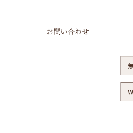
CT
お問い合わせ
療へ
審美治療の無料相談を行っています。
もお気軽にご相談ください。実際にお口の中を拝
無理な勧誘は一切ございません。お客様のご希望に