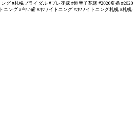
グ #札幌ブライダル #プレ花嫁 #道産子花嫁 #2020夏婚 #2
トニング #白い歯 #ホワイトニング #ホワイトニング札幌 #札幌