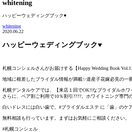
whitening
ハッピーウェディングブック♥️
whitening
2020.06.22
ハッピーウェディングブック♥️
札幌コンシェルさんがお届けする【Happy Wedding Boo
地域に根差したブライダル情報が満載✨道産子花嫁必見の一
札幌デンタルケアでは、【来店１回でOK!!なブライダルホワイト
さらに、ペア割ご利用で10％割引????。ホワイトニング専
白いドレスには白い歯で。#ブライダルエステ に「歯」のケア
無料相談も行っています。まずはお気軽にご相談ください。
#札幌コンシェル