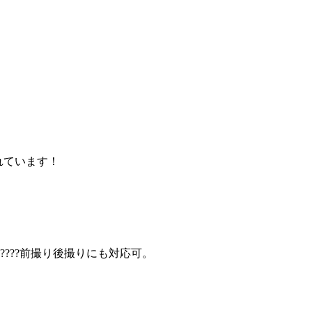
されています！
！
???前撮り後撮りにも対応可。