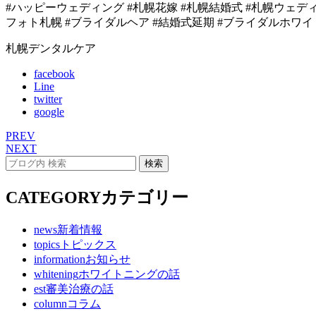
#ハッピーウェディング #札幌花嫁 #札幌結婚式 #札幌ウェディン
フォト札幌 #ブライダルヘア #結婚式延期 #ブライダルホワイ
札幌デンタルケア
facebook
Line
twitter
google
PREV
NEXT
CATEGORY
カテゴリー
news
新着情報
topics
トピックス
information
お知らせ
whitening
ホワイトニングの話
est
審美治療の話
column
コラム