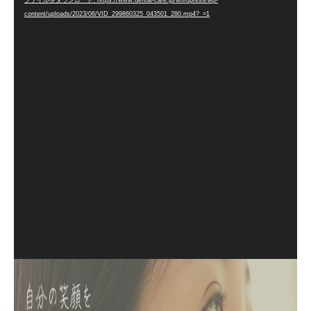
ファイルをダウンロード: https://www.dental-care.jp/wordpress/wp-
画
content/uploads/2023/06/VID_299860325_043501_280.mp4?_=1
プ
レ
ー
ヤ
ー