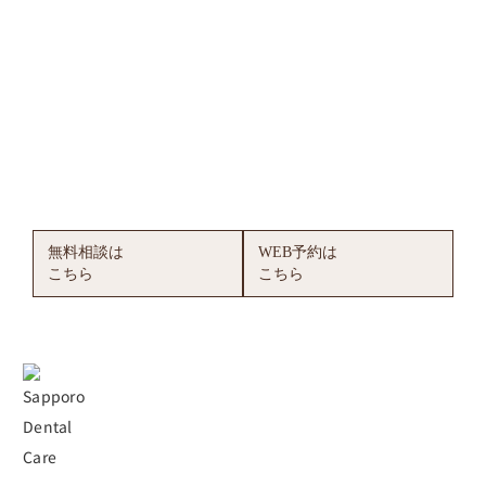
無料相談で安心の治療へ
札幌デンタルケアでは、ホワイトニング・審美治療の無料相
談を行っています。
治療内容、期間、料金など、どんなことでもお気軽にご相談
ください。実際にお口の中を拝見できると、具体的なご提案
が可能です。無理な勧誘は一切ございません。お客様のご希
望に合った最適な方法を一緒に考えましょう。
無料相談は
WEB予約は
こちら
こちら